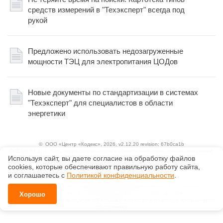
средств измерений в "Техэксперт" всегда под
рукой
Предложено использовать недозагруженные
мощности ТЭЦ для электропитания ЦОДов
Новые документы по стандартизации в системах
"Техэксперт" для специалистов в области
энергетики
©
ООО «Центр «Кодекс»
, 2026, v2.12.20 revision: 67b0ca1b
ОКВЭД: 63.11.1, Коды видов деятельности в области информационных технологий:
Используя сайт, вы даете согласие на обработку файлов
1.01, 3.01
Ценовая политика
сооkiеs, которые обеспечивают правильную работу сайта,
Технологии
и соглашаетесь с
Политикой конфиденциальности
.
Исключительные авторские и смежные права принадлежат АО «Кодекс».
Положение по обработке и защите персональных данных
Хорошо
Справка о регистрации продуктов АО «Кодекс» в Реестре российского программного
обеспечения