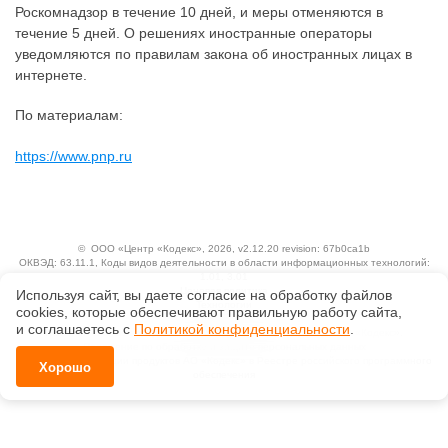
Роскомнадзор в течение 10 дней, и меры отменяются в
течение 5 дней. О решениях иностранные операторы
уведомляются по правилам закона об иностранных лицах в
интернете.
По материалам:
https://www.pnp.ru
©
ООО «Центр «Кодекс»
, 2026, v2.12.20 revision: 67b0ca1b
ОКВЭД: 63.11.1, Коды видов деятельности в области информационных технологий:
1.01, 3.01
Ценовая политика
Используя сайт, вы даете согласие на обработку файлов
Технологии
сооkiеs, которые обеспечивают правильную работу сайта,
и соглашаетесь с
Политикой конфиденциальности
.
Исключительные авторские и смежные права принадлежат АО «Кодекс».
Положение по обработке и защите персональных данных
Справка о регистрации продуктов АО «Кодекс» в Реестре российского программного
Хорошо
обеспечения