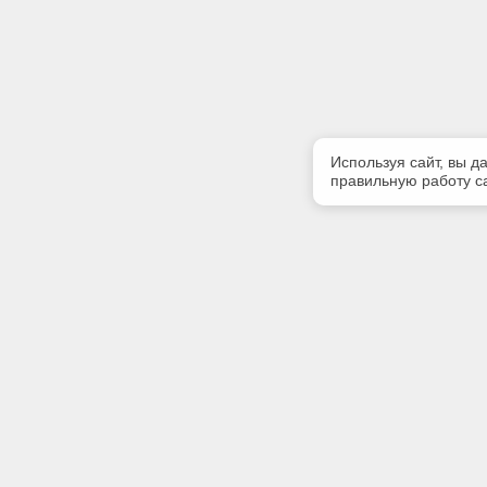
Используя сайт, вы д
правильную работу са
Полезная информация
Контакт
О компании
Телефон
+7 (831) 
Контакты
E-mail:
centr-kod
Адрес: