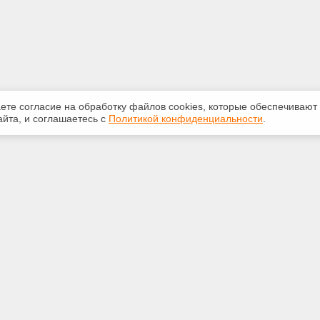
аете согласие на обработку файлов сооkiеs, которые обеспечивают
йта, и соглашаетесь с
Политикой конфиденциальности
.
ная информация
Сервисы
:
Специализированные онлайн-
издания
231-31-35
Регулярная новостная рассылка
eks@bk.ru
Служба поддержки пользователей
«Кодекс» и «Техэксперт»