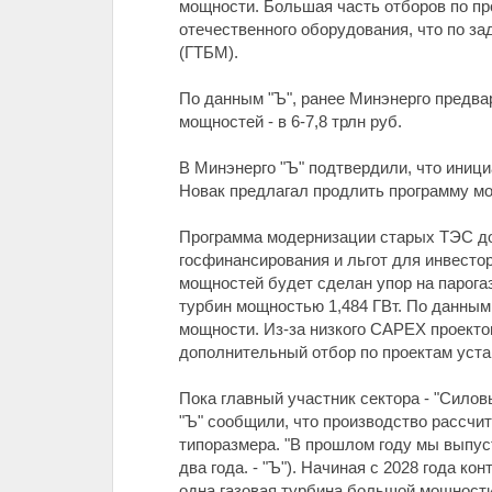
мощности. Большая часть отборов по пр
отечественного оборудования, что по з
(ГТБМ).
По данным "Ъ", ранее Минэнерго предва
мощностей - в 6-7,8 трлн руб.
В Минэнерго "Ъ" подтвердили, что иниц
Новак предлагал продлить программу мо
Программа модернизации старых ТЭС до
госфинансирования и льгот для инвесто
мощностей будет сделан упор на парога
турбин мощностью 1,484 ГВт. По данным 
мощности. Из-за низкого CAPEX проектов
дополнительный отбор по проектам уста
Пока главный участник сектора - "Сило
"Ъ" сообщили, что производство рассчит
типоразмера. "В прошлом году мы выпуст
два года. - "Ъ"). Начиная с 2028 года к
одна газовая турбина большой мощности