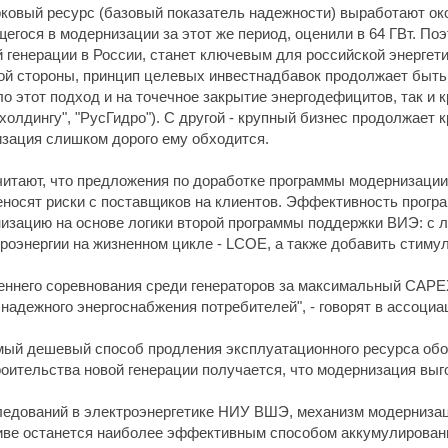
рковый ресурс (базовый показатель надежности) выработают ок
ся в модернизации за этот же период, оценили в 64 ГВт. Поэт
 генерации в России, станет ключевым для российской энергет
ной стороны, принцип целевых инвестнадбавок продолжает быть 
ло этот подход и на точечное закрытие энергодефицитов, так и
охолдингу", "РусГидро"). С другой - крупный бизнес продолжае
изация слишком дорого ему обходится.
читают, что предложения по доработке программы модернизации
еносят риски с поставщиков на клиентов. Эффективность програ
низацию на основе логики второй программы поддержки ВИЭ: с 
роэнергии на жизненном цикле - LCOE, а также добавить стиму
реннего соревнования среди генераторов за максимальный CAP
надежного энергоснабжения потребителей", - говорят в ассоциа
мый дешевый способ продления эксплуатационного ресурса обо
оительства новой генерации получается, что модернизация выго
ледований в электроэнергетике НИУ ВШЭ, механизм модернизац
ктиве останется наиболее эффективным способом аккумулирован