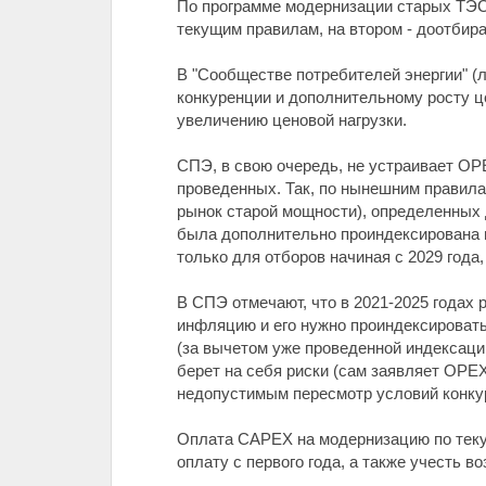
По программе модернизации старых ТЭС,
текущим правилам, на втором - доотбир
В "Сообществе потребителей энергии" (
конкуренции и дополнительному росту ц
увеличению ценовой нагрузки.
СПЭ, в свою очередь, не устраивает OP
проведенных. Так, по нынешним правила
рынок старой мощности), определенных д
была дополнительно проиндексирована н
только для отборов начиная с 2029 года
В СПЭ отмечают, что в 2021-2025 годах
инфляцию и его нужно проиндексировать 
(за вычетом уже проведенной индексации
берет на себя риски (сам заявляет OPEX
недопустимым пересмотр условий конку
Оплата CAPEX на модернизацию по теку
оплату с первого года, а также учесть 