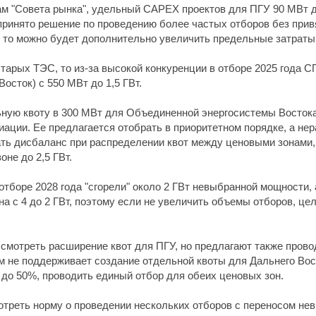
нкам "Совета рынка", удельный CAPEX проектов для ПГУ 90 МВт 
 принято решение по проведению более частых отборов без прив
, то можно будет дополнительно увеличить предельные затраты 
тарых ТЭС, то из-за высокой конкуренции в отборе 2025 года С
осток) с 550 МВт до 1,5 ГВт.
ную квоту в 300 МВт для Объединенной энергосистемы Востока,
иации. Ее предлагается отобрать в приоритетном порядке, а не
ть дисбаланс при распределении квот между ценовыми зонами,
не до 2,5 ГВт.
отборе 2028 года "сгорели" около 2 ГВт невыбранной мощности, 
а с 4 до 2 ГВт, поэтому если не увеличить объемы отборов, це
ссмотреть расширение квот для ПГУ, но предлагают также прово
ом не поддерживает создание отдельной квоты для Дальнего Вост
, до 50%, проводить единый отбор для обеих ценовых зон.
отреть норму о проведении нескольких отборов с переносом н