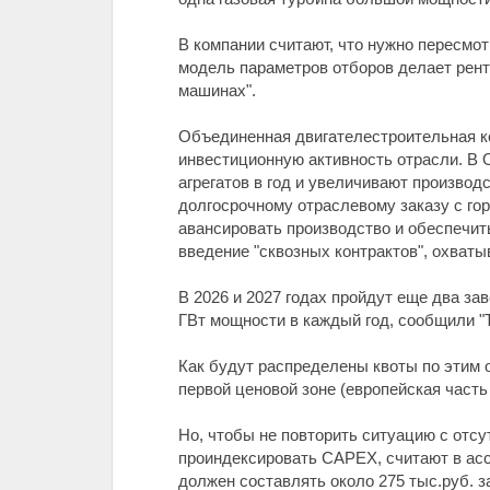
В компании считают, что нужно пересмо
модель параметров отборов делает рен
машинах".
Объединенная двигателестроительная ко
инвестиционную активность отрасли. В О
агрегатов в год и увеличивают произво
долгосрочному отраслевому заказу с го
авансировать производство и обеспечить
введение "сквозных контрактов", охват
В 2026 и 2027 годах пройдут еще два за
ГВт мощности в каждый год, сообщили "Ъ
Как будут распределены квоты по этим о
первой ценовой зоне (европейская част
Но, чтобы не повторить ситуацию с отс
проиндексировать CAPEX, считают в ас
должен составлять около 275 тыс.руб. з