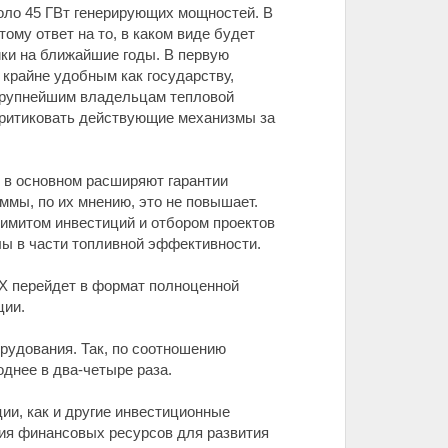
оло 45 ГВт генерирующих мощностей. В
ому ответ на то, в каком виде будет
ики на ближайшие годы. В первую
крайне удобным как государству,
 крупнейшим владельцам тепловой
т критиковать действующие механизмы за
 в основном расширяют гарантии
ммы, по их мнению, это не повышает.
лимитом инвестиций и отбором проектов
лы в части топливной эффективности.
EX перейдет в формат полноценной
ции.
рудования. Так, по соотношению
днее в два-четыре раза.
ии, как и другие инвестиционные
ия финансовых ресурсов для развития