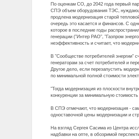
По оценкам СО, до 2042 года первый па
СПЭ объем оборудования ТЭС, нуждающего
продлена модернизация старой тепловой
очередь это касается и финансов. С од
которое в последние годы распространи
генерации ("Интер РАО", "Газпром энерг
неэффективность и считает, что модерн
В "Сообществе потребителей энергии" с
генераторам за счет потребителей и пер
Другое дело, если перезапустить модер
по минимальной полной стоимости элект
"Тогда модернизация из плоскости внут
конкуренции за минимальную стоимость 
В СПЭ отмечают, что модернизация - са
одноставочной цены модернизации и стр
На взгляд Сергея Сасима из Центра исс
надбавки на опте, в обозримой перспе