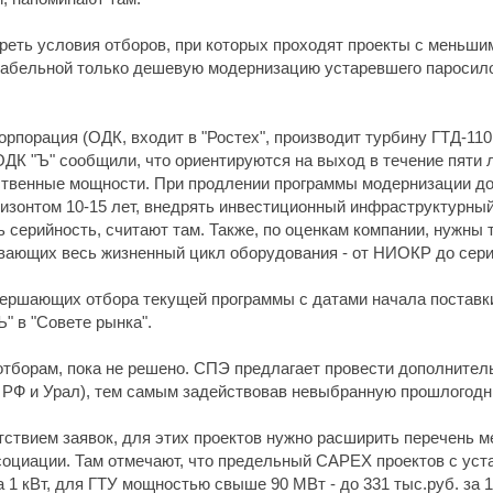
треть условия отборов, при которых проходят проекты с меньш
табельной только дешевую модернизацию устаревшего паросило
рпорация (ОДК, входит в "Ростех", производит турбину ГТД-11
ДК "Ъ" сообщили, что ориентируются на выход в течение пяти 
дственные мощности. При продлении программы модернизации до
ризонтом 10-15 лет, внедрять инвестиционный инфраструктурный
 серийность, считают там. Также, по оценкам компании, нужны
ывающих весь жизненный цикл оборудования - от НИОКР до сери
вершающих отбора текущей программы с датами начала поставки 
" в "Совете рынка".
тборам, пока не решено. СПЭ предлагает провести дополнитель
ь РФ и Урал), тем самым задействовав невыбранную прошлогодн
утствием заявок, для этих проектов нужно расширить перечень 
социации. Там отмечают, что предельный CAPEX проектов с ус
а 1 кВт, для ГТУ мощностью свыше 90 МВт - до 331 тыс.руб. за