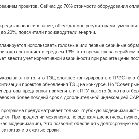
ованием проектов. Сейчас до 70% стоимости оборудования опл
 кредитах авансирование, обсуждаемое регуляторами, уменьшит
до 20%, подсчитали производители энергии.
планируется использовать головные или первые серийные обра
ри года составляет в среднем 13%, в то время как на серийном
ует ввести учет нормативной аварийности при расчете цены по
указывают на то, что ТЭЦ сложнее конкурировать с ГРЭС на от
тизации проектов обновления ТЭЦ на конкурсе. Но "Совет рынк
енераторы предлагают применять и к ПГУ, как это было на отбо
тавок на более поздний срок с дополнительной индексацией CA
 программа предусматривает только "глубокую модернизацию" 
 цикл. При продлении механизма, по оценкам диспетчера, нужно
кая модернизация), "что позволит обеспечить долгосрочную н
затратах и в сжатые сроки".