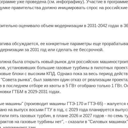
ограмме уже проведена (см. инфографику). Участие в программ
адумке правительства должно инициировать спрос на российски
рительно оценивало объем модернизации в 2031-2042 годах в 36
иатива обсуждается, ее конкретные параметры еще прорабатыв
дернизации за 2031 год или сделать ее бессрочной.
лжна была открыть новый рынок для российских машиностроите
ров, установивших большие газовые турбины в пилотных проект
зовые блоки с высоким КПД. Однако пока за весь период дейст
"Совета рынка", был заявлен один отказ от реализации проекта
 в последнем отборе из квоты в 5 ГВт отобрано только 1 ГВт. 
новки ГТБМ в 2029-2031 годах.
вые машины" (производит машины ГТЭ-170 и ГТЭ-65) - жалуется 
ано на выпуск восьми ГТУ в год, с 2029 года планируется выпус
или пять газовых турбин, в плане 2026 и 2027 годов - по семь
онтрактов на газовые турбины нет", - сказали в "Силовых машина
, напоминают там.