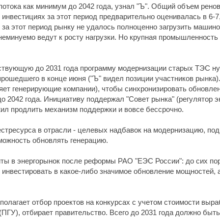
потока как минимум до 2042 года, узнал "Ъ". Общий объем рен
в инвестициях за этот период предварительно оценивалась в 6-7
 за этот период рынку не удалось полноценно загрузить машин
еминуемо ведут к росту нагрузки. Но крупная промышленность 
йствующую до 2031 года программу модернизации старых ТЭС ну
прошедшего в конце июня ("Ъ" видел позиции участников рынка
яет генерирующие компании), чтобы синхронизировать обновлен
о 2042 года. Инициативу поддержал "Совет рынка" (регулятор э
ил продлить механизм поддержки и вовсе бессрочно.
естресурса в отрасли - целевых надбавок на модернизацию, п
можность обновлять генерацию.
ты в энергорынок после реформы РАО "ЕЭС России": до сих пор
о инвестировать в какое-либо значимое обновление мощностей, 
полагает отбор проектов на конкурсах с учетом стоимости выраб
ПГУ), отбирает правительство. Всего до 2031 года должно быть