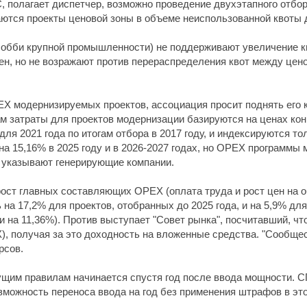
 полагает диспетчер, возможно проведение двухэтапного отбора
аются проекты ценовой зоны в объеме неиспользованной квоты 
лобби крупной промышленности) не поддерживают увеличение кво
ен, но не возражают против перераспределения квот между цено
EX модернизируемых проектов, ассоциация просит поднять его к
м затраты для проектов модернизации базируются на ценах ко
ля 2021 года по итогам отбора в 2017 году, и индексируются т
а 15,16% в 2025 году и в 2026-2027 годах, но OPEX программы
, указывают генерирующие компании.
 рост главных составляющих OPEX (оплата труда и рост цен на
на 17,2% для проектов, отобранных до 2025 года, и на 5,9% для
 на 11,36%). Против выступает "Совет рынка", посчитавший, что
), получая за это доходность на вложенные средства. "Сообщес
рсов.
щим правилам начинается спустя год после ввода мощности. С
возможность переноса ввода на год без применения штрафов в эт