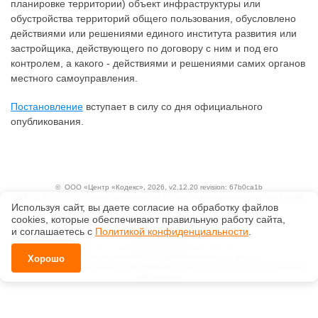
планировке территории) объект инфраструктуры или
обустройства территорий общего пользования, обусловлено
действиями или решениями единого института развития или
застройщика, действующего по договору с ним и под его
контролем, а какого - действиями и решениями самих органов
местного самоуправления.
Постановление
вступает в силу со дня официального
опубликования.
©
ООО «Центр «Кодекс»
, 2026, v2.12.20 revision: 67b0ca1b
ОКВЭД: 63.11.1, Коды видов деятельности в области информационных технологий:
Используя сайт, вы даете согласие на обработку файлов
1.01, 3.01
Ценовая политика
сооkiеs, которые обеспечивают правильную работу сайта,
Технологии
и соглашаетесь с
Политикой конфиденциальности
.
Исключительные авторские и смежные права принадлежат АО «Кодекс».
Положение по обработке и защите персональных данных
Хорошо
Справка о регистрации продуктов АО «Кодекс» в Реестре российского программного
обеспечения