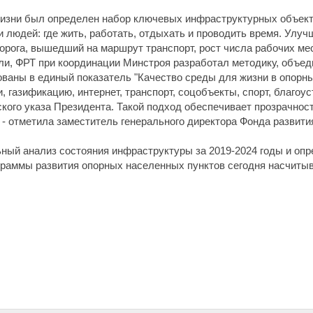
 жизни был определен набор ключевых инфраструктурных объект
 людей: где жить, работать, отдыхать и проводить время. Улу
дорога, вышедший на маршрут транспорт, рост числа рабочих ме
ли, ФРТ при координации Минстроя разработал методику, объед
ваны в единый показатель "Качество среды для жизни в опорн
 газификацию, интернет, транспорт, соцобъекты, спорт, благоус
кого указа Президента. Такой подход обеспечивает прозрачнос
 - отметила заместитель генерального директора Фонда развити
ный анализ состояния инфраструктуры за 2019-2024 годы и опр
раммы развития опорных населенных пунктов сегодня насчитыв