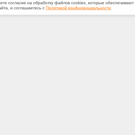
аете согласие на обработку файлов сооkiеs, которые обеспечивают
йта, и соглашаетесь с
Политикой конфиденциальности
.
ная информация
Сервисы
:
Специализированные онлайн-
издания
231-31-35
Регулярная новостная рассылка
eks@bk.ru
Служба поддержки пользователей
«Кодекс» и «Техэксперт»
Международные и зарубежные
ижегородская обл., г. Н.
стандарты
 проспект Гагарина, д. 176,
е П9, офис 203