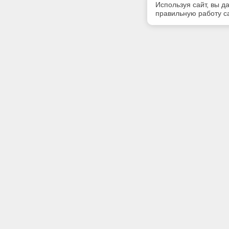
Используя сайт, вы д
правильную работу са
Полезная информация
Контакт
О компании
Телефон
+7 (831) 
Контакты
E-mail:
centr-kod
Адрес:
603107, Н
Новгород,
помещени