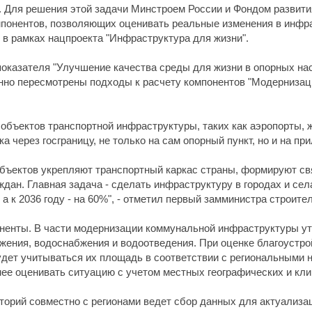
 Для решения этой задачи Минстроем России и Фондом развити
понентов, позволяющих оценивать реальные изменения в инфр
 в рамках нацпроекта "Инфраструктура для жизни".
показателя "Улучшение качества среды для жизни в опорных на
енно пересмотрены подходы к расчету компонентов "Модерниза
 объектов транспортной инфраструктуры, таких как аэропорты,
а через госграницу, не только на сам опорный пункт, но и на пр
объектов укрепляют транспортный каркас страны, формируют с
дан. Главная задача - сделать инфраструктуру в городах и сел
а к 2036 году - на 60%", - отметил первый замминистра строит
поненты. В части модернизации коммунальной инфраструктуры 
бжения, водоснабжения и водоотведения. При оценке благоустро
удет учитываться их площадь в соответствии с региональными 
нее оценивать ситуацию с учетом местных географических и кл
торий совместно с регионами ведет сбор данных для актуализа