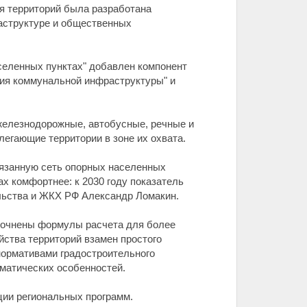
я территорий была разработана
аструктуре и общественных
селенных пунктах" добавлен компонент
ция коммунальной инфраструктуры" и
 железнодорожные, автобусные, речные и
илегающие территории в зоне их охвата.
вязанную сеть опорных населенных
ах комфортнее: к 2030 году показатель
ельства и ЖКХ РФ Александр Ломакин.
уточнены формулы расчета для более
йства территорий взамен простого
нормативами градостроительного
иматических особенностей.
ции региональных программ.