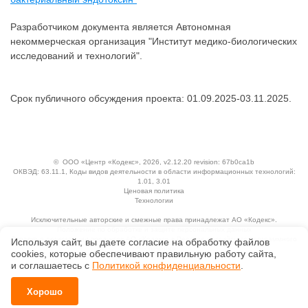
Разработчиком документа является Автономная
некоммерческая организация "Институт медико-биологических
исследований и технологий".
Срок публичного обсуждения проекта: 01.09.2025-03.11.2025.
©
ООО «Центр «Кодекс»
, 2026, v2.12.20 revision: 67b0ca1b
ОКВЭД: 63.11.1, Коды видов деятельности в области информационных технологий:
1.01, 3.01
Ценовая политика
Технологии
Исключительные авторские и смежные права принадлежат АО «Кодекс».
Положение по обработке и защите персональных данных
Справка о регистрации продуктов АО «Кодекс» в Реестре российского программного
Используя сайт, вы даете согласие на обработку файлов
обеспечения
сооkiеs, которые обеспечивают правильную работу сайта,
и соглашаетесь с
Политикой конфиденциальности
.
Хорошо