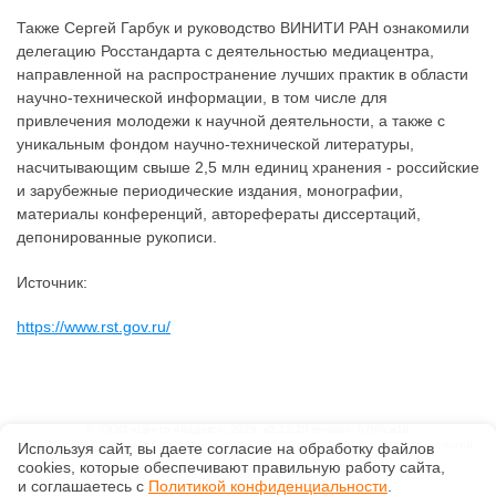
Также Сергей Гарбук и руководство ВИНИТИ РАН ознакомили
делегацию Росстандарта с деятельностью медиацентра,
направленной на распространение лучших практик в области
научно-технической информации, в том числе для
привлечения молодежи к научной деятельности, а также с
уникальным фондом научно-технической литературы,
насчитывающим свыше 2,5 млн единиц хранения - российские
и зарубежные периодические издания, монографии,
материалы конференций, авторефераты диссертаций,
депонированные рукописи.
Источник:
https://www.rst.gov.ru/
©
ООО «Центр «Кодекс»
, 2026, v2.12.20 revision: 67b0ca1b
ОКВЭД: 63.11.1, Коды видов деятельности в области информационных технологий:
Используя сайт, вы даете согласие на обработку файлов
1.01, 3.01
сооkiеs, которые обеспечивают правильную работу сайта,
Ценовая политика
и соглашаетесь с
Политикой конфиденциальности
.
Технологии