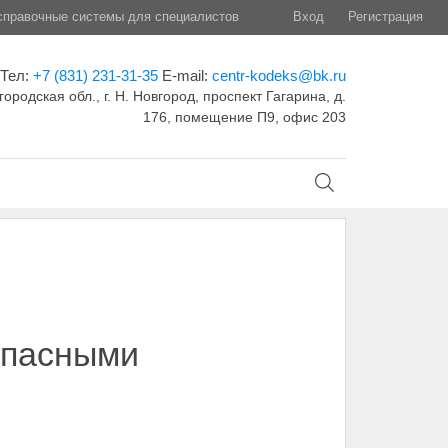
правочные системы для специалистов
Вход
Регистрация
Тел:
+7 (831) 231-31-35
E-mail:
centr-kodeks@bk.ru
ородская обл., г. Н. Новгород, проспект Гагарина, д.
176, помещение П9, офис 203
опасными