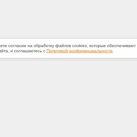
аете согласие на обработку файлов сооkiеs, которые обеспечивают
йта, и соглашаетесь с
Политикой конфиденциальности
.
ная информация
Сервисы
:
Специализированные онлайн-
издания
231-31-35
Регулярная новостная рассылка
eks@bk.ru
Служба поддержки пользователей
«Кодекс» и «Техэксперт»