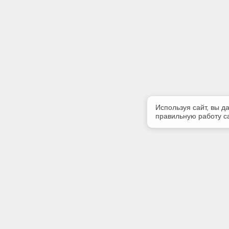
Используя сайт, вы д
правильную работу са
Полезная информация
Контакт
О компании
Телефон
+7 (831) 
Контакты