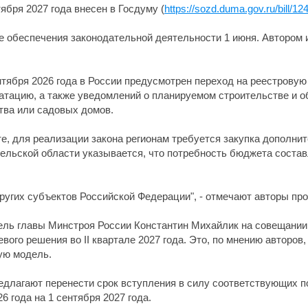
ября 2027 года внесен в Госдуму (
https://sozd.duma.gov.ru/bill/1
ме обеспечения законодательной деятельности 1 июня. Автором
ентября 2026 года в России предусмотрен переход на реестрову
уатацию, а также уведомлений о планируемом строительстве и о
тва или садовых домов.
те, для реализации закона регионам требуется закупка дополн
ельской области указывается, что потребность бюджета составл
ругих субъектов Российской Федерации", - отмечают авторы про
тель главы Минстроя России Константин Михайлик на совещании
вого решения во II квартале 2027 года. Это, по мнению авторов
ую модель.
редлагают перенести срок вступления в силу соответствующих 
6 года на 1 сентября 2027 года.