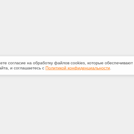
аете согласие на обработку файлов сооkiеs, которые обеспечивают
йта, и соглашаетесь с
Политикой конфиденциальности
.
ная информация
Сервисы
:
Специализированные онлайн-
издания
231-31-35
Регулярная новостная рассылка