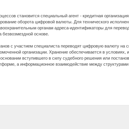
оцессов становится специальный агент - кредитная организаци
ирование оборота цифровой валюты. Для технического исполне
равоохранительным органам адреса-идентификаторы для перевод
а безвозмездной основе.
ганов с участием специалиста переводят цифровую валюту на с
омоченной организации. Хранение обеспечивается в условиях, 
а основании вступившего в силу судебного решения или постано
тформе, а информационное взаимодействие между структурами