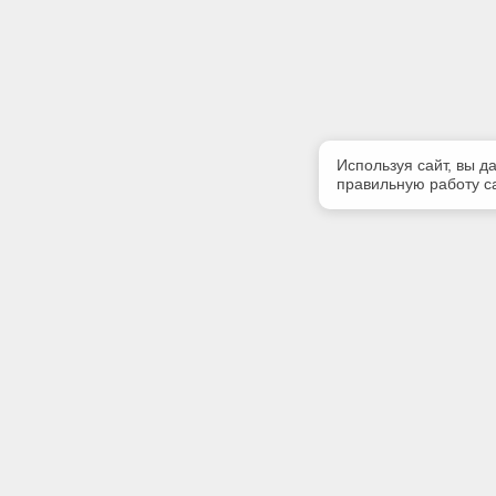
Используя сайт, вы д
правильную работу са
Полезная информация
Контакт
О компании
Телефон
+7 (831) 
Контакты
E-mail:
centr-kod
Адрес: