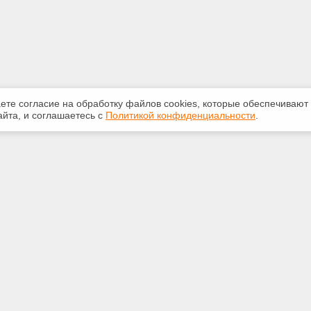
аете согласие на обработку файлов сооkiеs, которые обеспечивают
йта, и соглашаетесь с
Политикой конфиденциальности
.
ная информация
Сервисы
:
Специализированные онлайн-
издания
231-31-35
Регулярная новостная рассылка
eks@bk.ru
Служба поддержки пользователей
«Кодекс» и «Техэксперт»