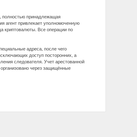
я, полностью принадлежащая
ния агент привлекает уполномоченную
а криптовалюты. Все операции по
пециальные адреса, после чего
исключающих доступ посторонних, а
вления следователя. Учет арестованной
 организовано через защищённые