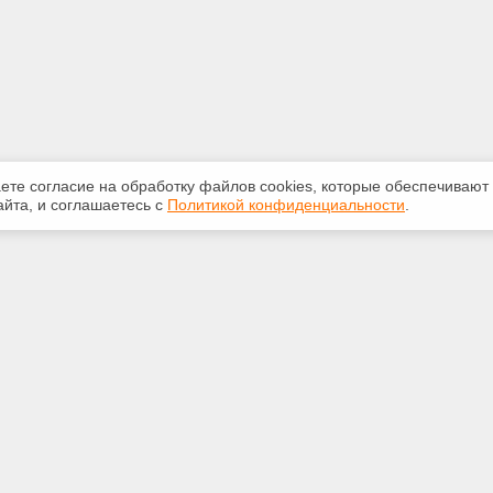
аете согласие на обработку файлов сооkiеs, которые обеспечивают
йта, и соглашаетесь с
Политикой конфиденциальности
.
ная информация
Сервисы
:
Специализированные онлайн-
издания
231-31-35
Регулярная новостная рассылка
eks@bk.ru
Служба поддержки пользователей