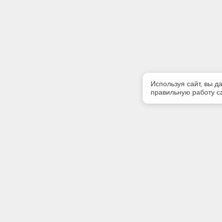
Используя сайт, вы д
правильную работу са
Полезная информация
Контакт
О компании
Телефон
+7 (831) 
Контакты
E-mail:
centr-kod