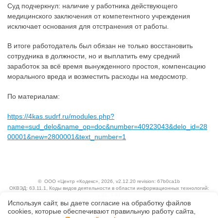
Суд подчеркнул: наличие у работника действующего
медицинского заключения от компетентного учреждения
исключает основания для отстранения от работы.
В итоге работодатель был обязан не только восстановить
сотрудника в должности, но и выплатить ему средний
заработок за всё время вынужденного простоя, компенсацию
морального вреда и возместить расходы на медосмотр.
По материалам:
https://4kas.sudrf.ru/modules.php?
name=sud_delo&name_op=doc&number=40923043&delo_id=28
00001&new=2800001&text_number=1
©
ООО «Центр «Кодекс»
, 2026, v2.12.20 revision: 67b0ca1b
ОКВЭД: 63.11.1, Коды видов деятельности в области информационных технологий:
1.01, 3.01
Используя сайт, вы даете согласие на обработку файлов
Ценовая политика
Технологии
сооkiеs, которые обеспечивают правильную работу сайта,