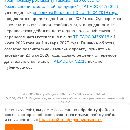
Техническому регламенту Таможенного союза "О
безопасности алкогольной продукции" (ТР ЕАЭС 047/2018)
,
утвержденных
решением Коллегии ЕЭК от 16.04.2019 года
,
предлагается продлить до 1 января 2032 года. Одновременно
в пояснительной записке сообщается, что предлагаемый
перенос срока действия переходных положений связан с
переносом даты вступления в силу
ТР ЕАЭС 047/2018
с 1
июля 2026 года на 1 января 2027 года. Решение об этом,
согласно пояснительной записке к проекту, принято на
заседании 20 мая 2026 года. Однако решений о переносе
даты вступления в силу
ТР ЕАЭС 047/2018
пока не
публиковалось.
©
ООО «Центр «Кодекс»
, 2026, v2.12.20 revision: 67b0ca1b
ОКВЭД: 63.11.1, Коды видов деятельности в области информационных технологий:
1.01, 3.01
Ценовая политика
Используя сайт, вы даете согласие на обработку файлов
Технологии
сооkiеs, которые обеспечивают правильную работу сайта,
Исключительные авторские и смежные права принадлежат АО «Кодекс».
и соглашаетесь с
Политикой конфиденциальности
.
Положение по обработке и защите персональных данных
Справка о регистрации продуктов АО «Кодекс» в Реестре российского программного