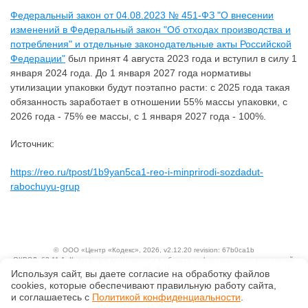
Федеральный закон от 04.08.2023 № 451-ФЗ "О внесении
изменений в Федеральный закон "Об отходах производства и
потребления" и отдельные законодательные акты Российской
Федерации"
был принят 4 августа 2023 года и вступил в силу 1
января 2024 года. До 1 января 2027 года нормативы
утилизации упаковки будут поэтапно расти: с 2025 года такая
обязанность заработает в отношении 55% массы упаковки, с
2026 года - 75% ее массы, с 1 января 2027 года - 100%.
Источник:
https://reo.ru/tpost/1b9yan5ca1-reo-i-minprirodi-sozdadut-
rabochuyu-grup
©
ООО «Центр «Кодекс»
, 2026, v2.12.20 revision: 67b0ca1b
ОКВЭД: 63.11.1, Коды видов деятельности в области информационных технологий:
1.01, 3.01
Используя сайт, вы даете согласие на обработку файлов
Ценовая политика
сооkiеs, которые обеспечивают правильную работу сайта,
Технологии
и соглашаетесь с
Политикой конфиденциальности
.
Исключительные авторские и смежные права принадлежат АО «Кодекс».