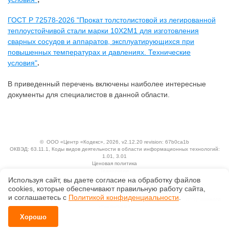
ГОСТ Р 72578-2026 "Прокат толстолистовой из легированной
теплоустойчивой стали марки 10Х2М1 для изготовления
сварных сосудов и аппаратов, эксплуатирующихся при
повышенных температурах и давлениях. Технические
условия"
.
В приведенный перечень включены наиболее интересные
документы для специалистов в данной области.
©
ООО «Центр «Кодекс»
, 2026, v2.12.20 revision: 67b0ca1b
ОКВЭД: 63.11.1, Коды видов деятельности в области информационных технологий:
1.01, 3.01
Ценовая политика
Технологии
Используя сайт, вы даете согласие на обработку файлов
Исключительные авторские и смежные права принадлежат АО «Кодекс».
сооkiеs, которые обеспечивают правильную работу сайта,
Положение по обработке и защите персональных данных
и соглашаетесь с
Политикой конфиденциальности
.
Справка о регистрации продуктов АО «Кодекс» в Реестре российского программного
обеспечения
Хорошо