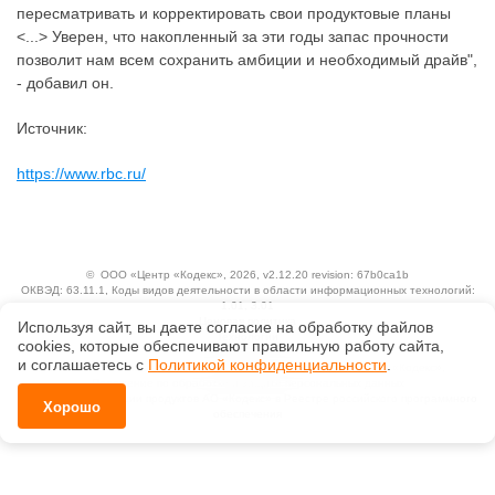
пересматривать и корректировать свои продуктовые планы
<...> Уверен, что накопленный за эти годы запас прочности
позволит нам всем сохранить амбиции и необходимый драйв",
- добавил он.
Источник:
https://www.rbc.ru/
©
ООО «Центр «Кодекс»
, 2026, v2.12.20 revision: 67b0ca1b
ОКВЭД: 63.11.1, Коды видов деятельности в области информационных технологий:
1.01, 3.01
Ценовая политика
Используя сайт, вы даете согласие на обработку файлов
Технологии
сооkiеs, которые обеспечивают правильную работу сайта,
и соглашаетесь с
Политикой конфиденциальности
.
Исключительные авторские и смежные права принадлежат АО «Кодекс».
Положение по обработке и защите персональных данных
Справка о регистрации продуктов АО «Кодекс» в Реестре российского программного
Хорошо
обеспечения