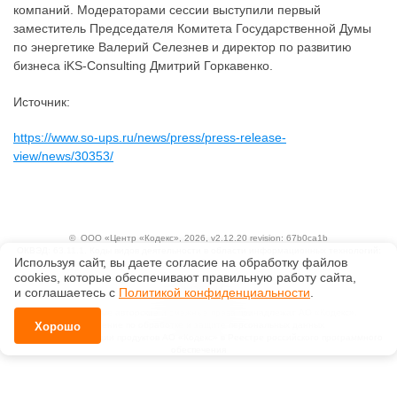
компаний. Модераторами сессии выступили первый
заместитель Председателя Комитета Государственной Думы
по энергетике Валерий Селезнев и директор по развитию
бизнеса iKS-Consulting Дмитрий Горкавенко.
Источник:
https://www.so-ups.ru/news/press/press-release-
view/news/30353/
©
ООО «Центр «Кодекс»
, 2026, v2.12.20 revision: 67b0ca1b
ОКВЭД: 63.11.1, Коды видов деятельности в области информационных технологий:
Используя сайт, вы даете согласие на обработку файлов
1.01, 3.01
Ценовая политика
сооkiеs, которые обеспечивают правильную работу сайта,
Технологии
и соглашаетесь с
Политикой конфиденциальности
.
Исключительные авторские и смежные права принадлежат АО «Кодекс».
Положение по обработке и защите персональных данных
Хорошо
Справка о регистрации продуктов АО «Кодекс» в Реестре российского программного
обеспечения