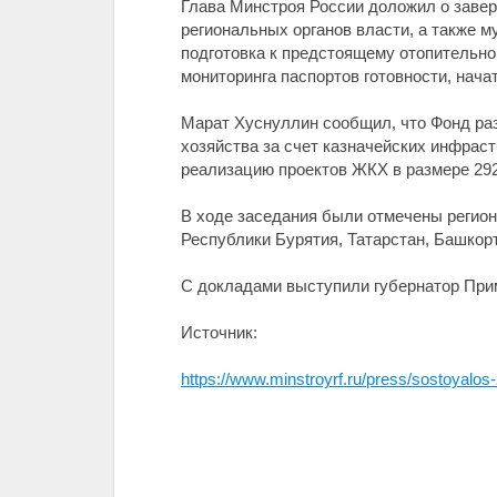
Глава Минстроя России доложил о завер
региональных органов власти, а также 
подготовка к предстоящему отопительн
мониторинга паспортов готовности, нач
Марат Хуснуллин сообщил, что Фонд раз
хозяйства за счет казначейских инфрас
реализацию проектов ЖКХ в размере 292,
В ходе заседания были отмечены регион
Республики Бурятия, Татарстан, Башкорт
C докладами выступили губернатор Прим
Источник:
https://www.minstroyrf.ru/press/sostoyalos