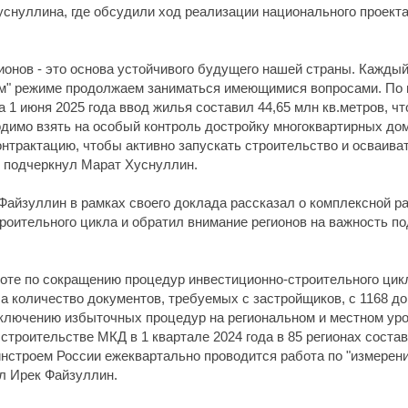
нуллина, где обсудили ход реализации национального проекта 
ионов - это основа устойчивого будущего нашей страны. Кажды
ном" режиме продолжаем заниматься имеющимися вопросами. По
 1 июня 2025 года ввод жилья составил 44,65 млн кв.метров, ч
одимо взять на особый контроль достройку многоквартирных до
нтрактацию, чтобы активно запускать строительство и осваиват
- подчеркнул Марат Хуснуллин.
айзуллин в рамках своего доклада рассказал о комплексной ра
оительного цикла и обратил внимание регионов на важность под
боте по сокращению процедур инвестиционно-строительного цик
, а количество документов, требуемых с застройщиков, с 1168 д
сключению избыточных процедур на региональном и местном ур
строительстве МКД в 1 квартале 2024 года в 85 регионах состав
Минстроем России ежеквартально проводится работа по "измере
ил Ирек Файзуллин.