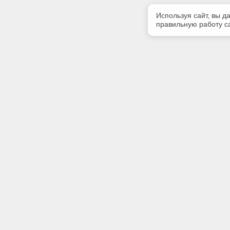
Используя сайт, вы д
правильную работу са
Полезная информация
Контакт
О компании
Телефон
+7 (831) 
Контакты
E-mail:
centr-kod
Адрес:
603107, Н
Новгород,
помещени