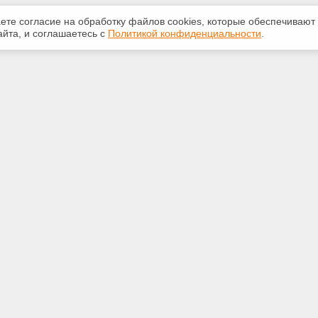
аете согласие на обработку файлов сооkiеs, которые обеспечивают
йта, и соглашаетесь с
Политикой конфиденциальности
.
ная информация
Сервисы
:
Специализированные онлайн-
издания
231-31-35
Регулярная новостная рассылка
eks@bk.ru
Служба поддержки пользователей
«Кодекс» и «Техэксперт»
Международные и зарубежные
ижегородская обл., г. Н.
стандарты
 проспект Гагарина, д. 176,
е П9, офис 203