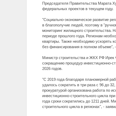
Председателя Правительства Марата Хус
федеральных проектов в текущем году.
"Социально-экономическое развитие рег
в благополучие людей, поэтому в "руч
мониторинг жилищного строительства. На
периоде прошлого года. Регионам необх
квартиры. Также необходимо ускорять ко
без финансирования в полном объеме", 
Министр строительства и ЖКХ РФ Ирек Ф
сокращению процедур инвестиционно-стр
2026 годов.
"С 2019 года благодаря планомерной ра
удалось сократить в три раза с 96 до 32
прокуратурой организована работа по и
инвестиционно-строительного цикла при 
года сроки сократились до 1211 дней. 
строительного цикла в регионах", - заяв