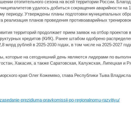
шении отопительного сезона на всей территории России. Благо
муниципалитетов удалось добиться сокращения аварийности на 1
ому периоду. Утверждены планы подготовки муниципальных обр
ата реализация планов проведения противоаварийных тренировок
вития территорий продолжает прием заявок на отбор проектов
труктурных кредитов (КИК). Ранее штабом одобрено распределе
8 млрд рублей в 2025-2030 годах, в том числе на 2025-2027 годы
ы, которые на сегодняшний день являются лидерами по выполн
остан, Хакасия, а также Саратовская, Калужская, Липецкая и Р
орского края Олег Кожемяко, глава Республики Тыва Владисла
-zasedanie-prezidiuma-pravkomissii-po-regionalnomu-razvitiyu/