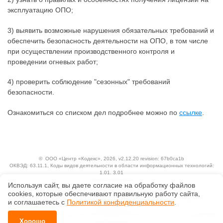
эксплуатацию ОПО;
3) выявить возможные нарушения обязательных требований и
обеспечить безопасность деятельности на ОПО, в том числе
при осуществлении производственного контроля и
проведении огневых работ;
4) проверить соблюдение "сезонных" требований
безопасности.
Ознакомиться со списком дел подробнее можно по
ссылке
.
©
ООО «Центр «Кодекс»
, 2026, v2.12.20 revision: 67b0ca1b
ОКВЭД: 63.11.1, Коды видов деятельности в области информационных технологий:
1.01, 3.01
Ценовая политика
Используя сайт, вы даете согласие на обработку файлов
Технологии
сооkiеs, которые обеспечивают правильную работу сайта,
Исключительные авторские и смежные права принадлежат АО «Кодекс».
и соглашаетесь с
Политикой конфиденциальности
.
Положение по обработке и защите персональных данных
Справка о регистрации продуктов АО «Кодекс» в Реестре российского программного
Хорошо
обеспечения