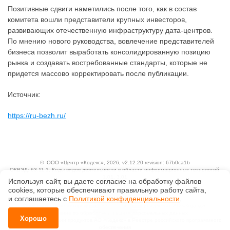
Позитивные сдвиги наметились после того, как в состав
комитета вошли представители крупных инвесторов,
развивающих отечественную инфраструктуру дата-центров.
По мнению нового руководства, вовлечение представителей
бизнеса позволит выработать консолидированную позицию
рынка и создавать востребованные стандарты, которые не
придется массово корректировать после публикации.
Источник:
https://ru-bezh.ru/
©
ООО «Центр «Кодекс»
, 2026, v2.12.20 revision: 67b0ca1b
ОКВЭД: 63.11.1, Коды видов деятельности в области информационных технологий:
1.01, 3.01
Используя сайт, вы даете согласие на обработку файлов
Ценовая политика
сооkiеs, которые обеспечивают правильную работу сайта,
Технологии
и соглашаетесь с
Политикой конфиденциальности
.
Исключительные авторские и смежные права принадлежат АО «Кодекс».
Положение по обработке и защите персональных данных
Хорошо
Справка о регистрации продуктов АО «Кодекс» в Реестре российского программного
обеспечения