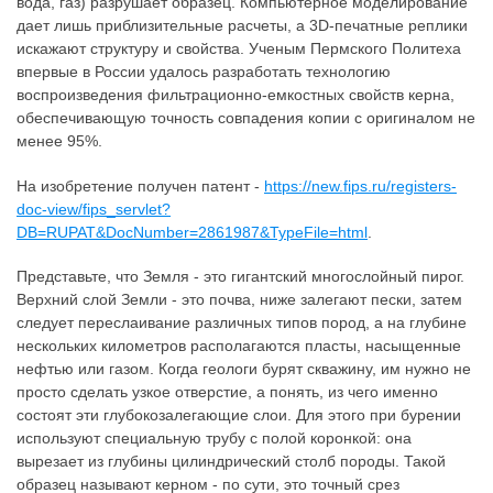
вода, газ) разрушает образец. Компьютерное моделирование
дает лишь приблизительные расчеты, а 3D-печатные реплики
искажают структуру и свойства. Ученым Пермского Политеха
впервые в России удалось разработать технологию
воспроизведения фильтрационно-емкостных свойств керна,
обеспечивающую точность совпадения копии с оригиналом не
менее 95%.
На изобретение получен патент -
https://new.fips.ru/registers-
doc-view/fips_servlet?
DB=RUPAT&DocNumber=2861987&TypeFile=html
.
Представьте, что Земля - это гигантский многослойный пирог.
Верхний слой Земли - это почва, ниже залегают пески, затем
следует переслаивание различных типов пород, а на глубине
нескольких километров располагаются пласты, насыщенные
нефтью или газом. Когда геологи бурят скважину, им нужно не
просто сделать узкое отверстие, а понять, из чего именно
состоят эти глубокозалегающие слои. Для этого при бурении
используют специальную трубу с полой коронкой: она
вырезает из глубины цилиндрический столб породы. Такой
образец называют керном - по сути, это точный срез