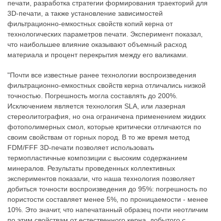
печати, разработка стратегии формирования траекторий для
3D-печати, а также установление зависимостей
фильтрационно-емкостных свойств копий керна от
технологических параметров печати. Эксперимент показал,
что наибольшее влияние оказывают объемный расход
материала и процент перекрытия между его валиками.
"Почти все известные ранее технологии воспроизведения
фильтрационно-емкостных свойств керна отличались низкой
точностью. Погрешность могла составлять до 200%.
Исключением является технология SLA, или лазерная
стереолитография, но она ограничена применением жидких
фотополимерных смол, которые критически отличаются по
своим свойствам от горных пород. В то же время метод
FDM/FFF 3D-печати позволяет использовать
термопластичные композиции с высоким содержанием
минералов. Результаты проведенных коллективных
экспериментов показали, что наша технология позволяет
добиться точности воспроизведения до 95%: погрешность по
пористости составляет менее 5%, по проницаемости - менее
10%. Это значит, что напечатанный образец почти неотличим
по этим свойствам от естественного керна, добытого с