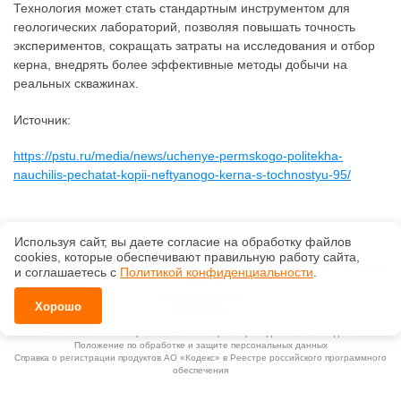
Технология может стать стандартным инструментом для
геологических лабораторий, позволяя повышать точность
экспериментов, сокращать затраты на исследования и отбор
керна, внедрять более эффективные методы добычи на
реальных скважинах.
Источник:
https://pstu.ru/media/news/uchenye-permskogo-politekha-
nauchilis-pechatat-kopii-neftyanogo-kerna-s-tochnostyu-95/
Используя сайт, вы даете согласие на обработку файлов
сооkiеs, которые обеспечивают правильную работу сайта,
©
ООО «Центр «Кодекс»
, 2026, v2.12.20 revision: 67b0ca1b
ОКВЭД: 63.11.1, Коды видов деятельности в области информационных технологий:
и соглашаетесь с
Политикой конфиденциальности
.
1.01, 3.01
Ценовая политика
Хорошо
Технологии
Исключительные авторские и смежные права принадлежат АО «Кодекс».
Положение по обработке и защите персональных данных
Справка о регистрации продуктов АО «Кодекс» в Реестре российского программного
обеспечения