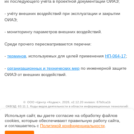
их последующего учёта в проектной документации ОИАЭ;
- учёту внешних воздействий при эксплуатации и закрытии
ОИАЭ;
- мониторингу параметров внешних воздействий.
Среди прочего пересматриваются перечни:
-
терминов
, используемых для целей применения
НП-064-17
;
-
организационных и технических мер
по инженерной защите
ОИАЭ от внешних воздействий.
©
ООО «Центр «Кодекс»
, 2026, v2.12.20 revision: 67b0ca1b
ОКВЭД: 63.11.1, Коды видов деятельности в области информационных технологий:
1.01, 3.01
Используя сайт, вы даете согласие на обработку файлов
Ценовая политика
Технологии
сооkiеs, которые обеспечивают правильную работу сайта,
и соглашаетесь с
Политикой конфиденциальности
.
Исключительные авторские и смежные права принадлежат АО «Кодекс».
Положение по обработке и защите персональных данных