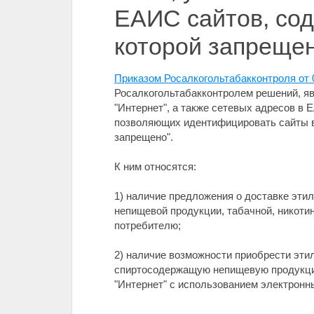
ЕАИС сайтов, со
которой запреще
Приказом Росалкогольтабакконтроля от 
Росалкогольтабакконтролем решений, яв
"Интернет", а также сетевых адресов в 
позволяющих идентифицировать сайты в
запрещено".
К ним относятся:
1) наличие предложения о доставке эти
непищевой продукции, табачной, никоти
потребителю;
2) наличие возможности приобрести эти
спиртосодержащую непищевую продукцию
"Интернет" с использованием электронн