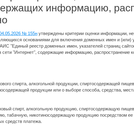
держащих информацию, рас
но
04.05.2026 № 155н
утверждены критерии оценки информации, не
ляющихся основаниями для включения доменных имен и (или) у
ЕАИС "Единый реестр доменных имен, указателей страниц сайтов
 сети "Интернет", содержащие информацию, распространение к
лового спирта, алкогольной продукции, спиртосодержащей пище
носодержащей продукции или о выборе способа, средства, мест
ловый спирт, алкогольную продукцию, спиртосодержащую пищев
, табачную, никотиносодержащую продукцию посредством ее 
ых средств платежа.