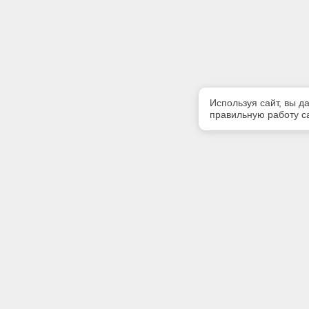
Используя сайт, вы д
правильную работу са
Полезная информация
Контакт
О компании
Телефон
+7 (831) 
Контакты
E-mail:
centr-kod
Адрес: