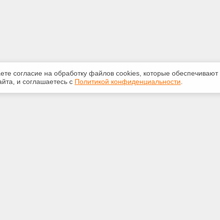
аете согласие на обработку файлов сооkiеs, которые обеспечивают
йта, и соглашаетесь с
Политикой конфиденциальности
.
ная информация
Сервисы
:
Специализированные онлайн-
издания
231-31-35
Регулярная новостная рассылка
eks@bk.ru
Служба поддержки пользователей
«Кодекс» и «Техэксперт»