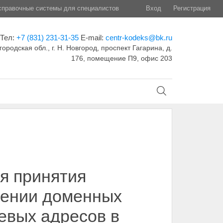
правочные системы для специалистов
Вход
Регистрация
Тел:
+7 (831) 231-31-35
E-mail:
centr-kodeks@bk.ru
ородская обл., г. Н. Новгород, проспект Гагарина, д.
176, помещение П9, офис 203
я принятия
чении доменных
тевых адресов в