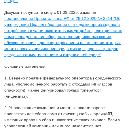
среде".
Документ вступает в силу с 01.09.2026, заменяя
постановление Правительства РФ от 28.12.2020 № 2314 "Об
утверждении Правил обращения с отходами производства и
потребления в части осветительных устройств, электрических
ламп, ненадлежащие сбор, накопление, использование,
обезвреживание, транспортирование и размещение которых
может повлечь причинение вреда жизни, здоровью граждан,
вреда животным, растениям и окружающей среде"
.
Основные изменения:
1. Введено понятие федерального оператора (юридического
лица, уполномоченного работать с отходами I-II классов
опасности). Ранее фигурировал только "оператор"
(лицензиат).
2. Управляющие компании и местные власти вправе
привлекать для сбора ламп от физлиц любых юрлиц/ИП,
имеющих право на сбор и накопление таких отходов. Если у
управляющей компании или иного накопителя нет