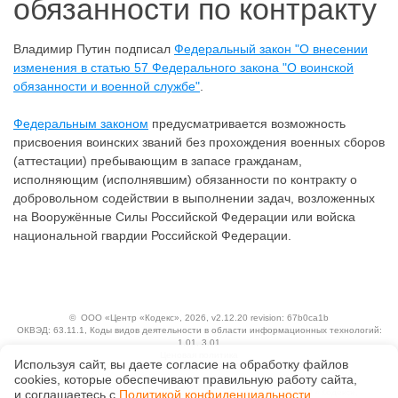
обязанности по контракту
Владимир Путин подписал
Федеральный закон "О внесении
изменения в статью 57 Федерального закона "О воинской
обязанности и военной службе"
.
Федеральным законом
предусматривается возможность
присвоения воинских званий без прохождения военных сборов
(аттестации) пребывающим в запасе гражданам,
исполняющим (исполнявшим) обязанности по контракту о
добровольном содействии в выполнении задач, возложенных
на Вооружённые Силы Российской Федерации или войска
национальной гвардии Российской Федерации.
©
ООО «Центр «Кодекс»
, 2026, v2.12.20 revision: 67b0ca1b
ОКВЭД: 63.11.1, Коды видов деятельности в области информационных технологий:
1.01, 3.01
Ценовая политика
Используя сайт, вы даете согласие на обработку файлов
Технологии
сооkiеs, которые обеспечивают правильную работу сайта,
Исключительные авторские и смежные права принадлежат АО «Кодекс».
и соглашаетесь с
Политикой конфиденциальности
.