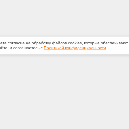
аете согласие на обработку файлов сооkiеs, которые обеспечивают
йта, и соглашаетесь с
Политикой конфиденциальности
.
ная информация
Сервисы
:
Специализированные онлайн-
издания
231-31-35
Регулярная новостная рассылка
eks@bk.ru
Служба поддержки пользователей
«Кодекс» и «Техэксперт»