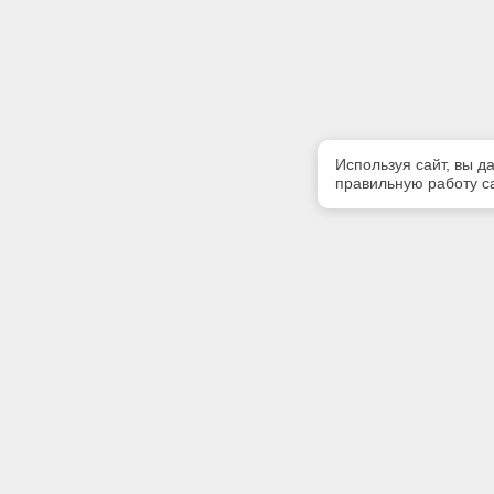
Используя сайт, вы д
правильную работу са
Полезная информация
Контакт
О компании
Телефон
+7 (831) 
Контакты
E-mail:
centr-kod
Адрес: