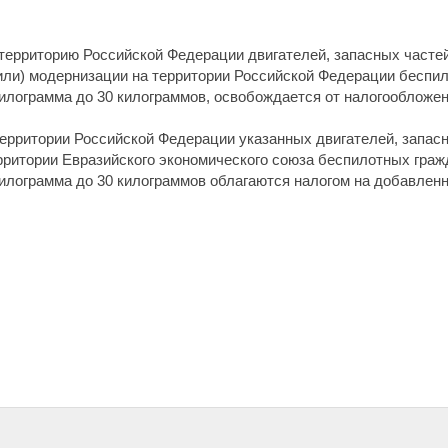
 территорию Российской Федерации двигателей, запасных часте
или) модернизации на территории Российской Федерации беспи
килограмма до 30 килограммов, освобождается от налогообложе
 территории Российской Федерации указанных двигателей, запас
рритории Евразийского экономического союза беспилотных гра
килограмма до 30 килограммов облагаются налогом на добавленн