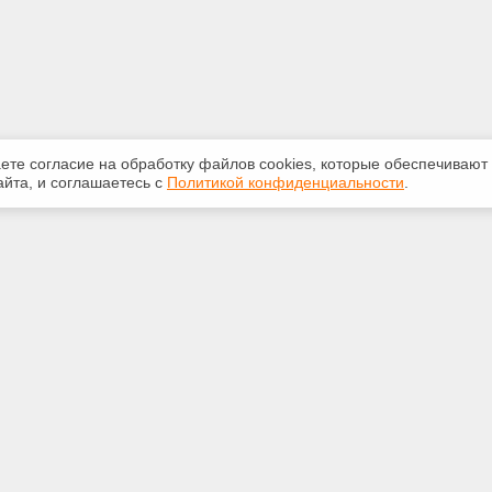
аете согласие на обработку файлов сооkiеs, которые обеспечивают
йта, и соглашаетесь с
Политикой конфиденциальности
.
ная информация
Сервисы
:
Специализированные онлайн-
издания
231-31-35
Регулярная новостная рассылка
eks@bk.ru
Служба поддержки пользователей
«Кодекс» и «Техэксперт»