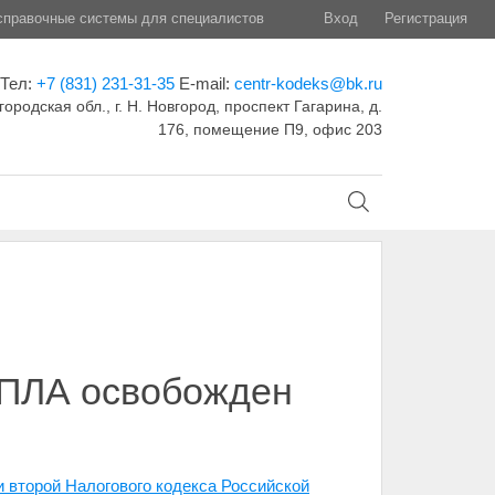
правочные системы для специалистов
Вход
Регистрация
Тел:
+7 (831) 231-31-35
E-mail:
centr-kodeks@bk.ru
ородская обл., г. Н. Новгород, проспект Гагарина, д.
176, помещение П9, офис 203
БПЛА освобожден
и второй Налогового кодекса Российской